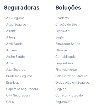
Seguradoras
Soluções
AIG Seguros
Academy
Akad Seguros
Criação de Site
Allianz
LeadsGO!
Allseg
Segfy
Amil Saúde
Simulador Saúde
Aruana
Otimize
Assim Saúde
Contabilidade
Azos
Empréstimo
Azul Seguros
Financiamento
Bradesco Seguros
Selo Corretor Parceiro
Brasilcap
Graduação em Seguros
Capemisa Seguradora
SegZap
CNP Seguradora
Corretor Protegido
Coris
SeguroGPT