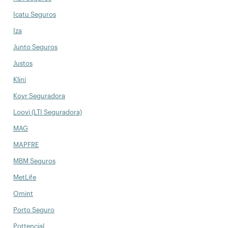
Icatu Seguros
Iza
Junto Seguros
Justos
Klini
Kovr Seguradora
Loovi (LTI Seguradora)
MAG
MAPFRE
MBM Seguros
MetLife
Omint
Porto Seguro
Pottencial