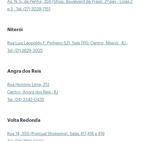
Av. N. S. da Penha, 356 (Shop. Boulevard da Praia). 2º pav - Lojas 2
e 3 - Tel: (27) 3029-7151
Niterói
Rua Luiz Leopoldo F. Pinheiro 521. Sala 1110. Centro, Niterói - RJ -
Tel: (21) 2629-3025
Angra dos Reis
Rua Honório Lima, 213
Centro, Angra dos Reis - RJ
Tel: (24) 3342-0435
Volta Redonda
Rua 14, 350 (Pontual Shopping). Salas 417,418 e 419