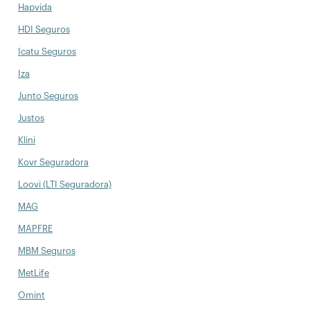
Hapvida
HDI Seguros
Icatu Seguros
Iza
Junto Seguros
Justos
Klini
Kovr Seguradora
Loovi (LTI Seguradora)
MAG
MAPFRE
MBM Seguros
MetLife
Omint