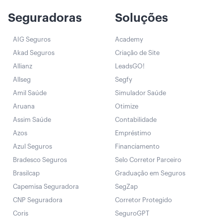
Seguradoras
Soluções
AIG Seguros
Academy
Akad Seguros
Criação de Site
Allianz
LeadsGO!
Allseg
Segfy
Amil Saúde
Simulador Saúde
Aruana
Otimize
Assim Saúde
Contabilidade
Azos
Empréstimo
Azul Seguros
Financiamento
Bradesco Seguros
Selo Corretor Parceiro
Brasilcap
Graduação em Seguros
Capemisa Seguradora
SegZap
CNP Seguradora
Corretor Protegido
Coris
SeguroGPT