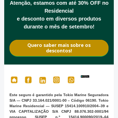
Atenção, estamos com até
30% OFF no
Residencial
e desconto em diversos produtos
durante o mês de setembro!
Quero saber mais sobre os
descontos!
Este seguro é garantido pela Tokio Marine Seguradora
S/A — CNPJ 33.164.021/0001-00 – Código 06190. Tokio
Marine Residencial — SUSEP 15414.100910/2004–39 e
VIA CAPITALIZAÇÃO S/A CNPJ 88.076.302-0001/94
processo SUSEP n.º 15414.900090/2019–64